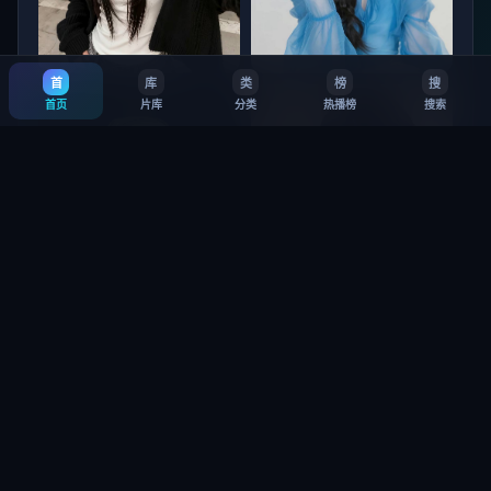
首
库
类
榜
搜
北海道猎杀篇
杭州 惊梦
首页
片库
分类
热播榜
搜索
9.5
·
14万
8.1
·
6.4万
垦丁：救赎 第3季
铜锣湾信条 第1季
8.8
·
33万
7.5
·
26万