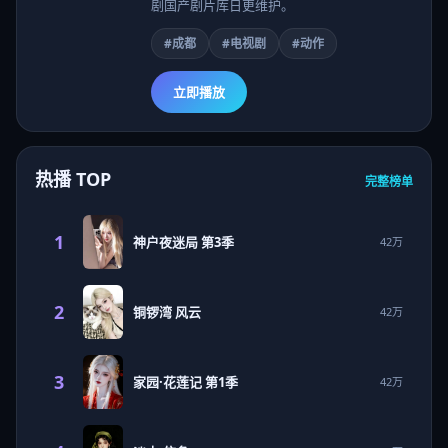
剧国产剧片库日更维护。
#成都
#电视剧
#动作
立即播放
热播 TOP
完整榜单
1
神户夜迷局 第3季
42万
2
铜锣湾 风云
42万
3
家园·花莲记 第1季
42万