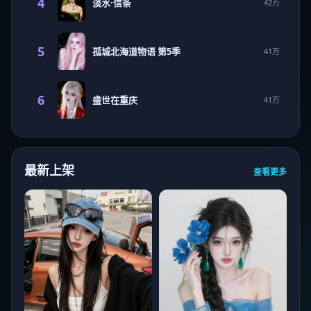
4
淡水·信条
42万
5
孤城北海道物语 第5季
41万
6
盛世在重庆
41万
最新上架
查看更多